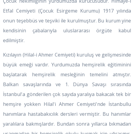
Çocuk hekimliğinin yurdumuzda kurucusudur. Himaye-i
Etfal Cemiyeti (Çocuk Esirgeme Kurumu) 1917 yılında
onun teşebbüs ve teşviki ile kurulmuştur. Bu kurum yine
kendisinin çabalarıyla uluslararası örgüte kabul
edilmiştir.
Kızılayın (Hilal-i Ahmer Cemiyeti) kuruluş ve gelişmesinde
büyük emeği vardır. Yurdumuzda hemşirelik eğitiminini
başlatarak hemşirelik mesleğinin temelini atmıştır.
Balkan savaşlarında ve 1. Dünya Savaşı sırasında
İstanbul'a gönderilen çok sayıda yaralıya bakacak tek bir
hemşire yokken Hilal'i Ahmer Cemiyeti'nde İstanbullu
hanımlara hastabakıcılık dersleri vermiştir. Bu hanımlar
yaralılara bakmışlardır. Bundan sonra yıllarca bıkmadan
usanmadan bir hemşirelik okulu kurmak için uğraşmış.