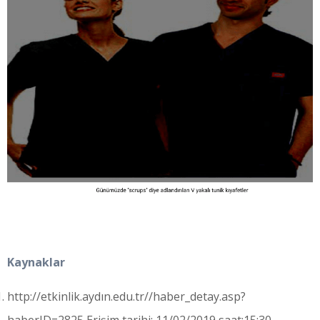
Kaynaklar
http://etkinlik.aydın.edu.tr//haber_detay.asp?
haberID=2825 Erişim tarihi: 11/02/2019 saat:15:30