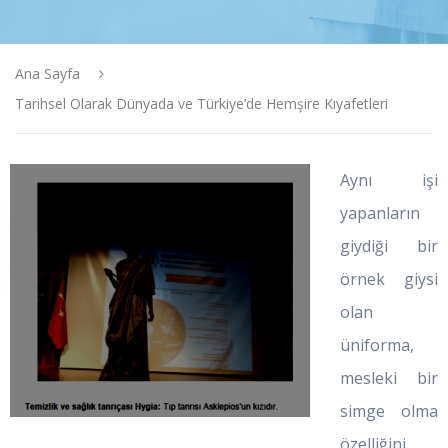
Ana Sayfa
Tarihsel Olarak Dünyada ve Türkiye’de Hemşire Kıyafetleri
Aynı işi
yapanların
giydiği bir
örnek giysi
olan
üniforma,
mesleki bir
simge olma
özelliğini