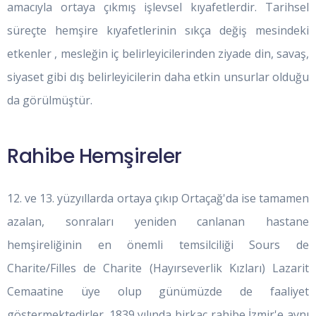
amacıyla ortaya çıkmış işlevsel kıyafetlerdir. Tarihsel
süreçte hemşire kıyafetlerinin sıkça değiş mesindeki
etkenler , mesleğin iç belirleyicilerinden ziyade din, savaş,
siyaset gibi dış belirleyicilerin daha etkin unsurlar olduğu
da görülmüştür.
Rahibe Hemşireler
12. ve 13. yüzyıllarda ortaya çıkıp Ortaçağ'da ise tamamen
azalan, sonraları yeniden canlanan hastane
hemşireliğinin en önemli temsilciliği Sours de
Charite/Filles de Charite (Hayırseverlik Kızları) Lazarit
Cemaatine üye olup günümüzde de faaliyet
göstermektedirler. 1839 yılında birkaç rahibe İzmir'e aynı