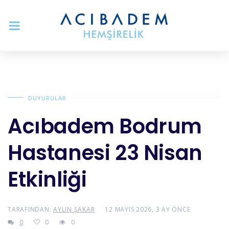
DUYURULAR
Acıbadem Bodrum
Hastanesi 23 Nisan
Etkinliği
TARAFINDAN:
AYLIN ŞAKAR
12 MAYIS 2026, 3 AY ÖNCE
0
0
0