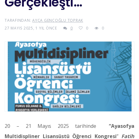
Gerçekleşti…
TARAFINDAN:
AYÇA GENÇOĞLU TOPRAK
27 MAYIS 2025, 1 YIL ÖNCE
0
0
0
20 – 21 Mayıs 2025 tarihinde
“Ayasofya
Multidispliner Lisansüstü Öğrenci Kongresi
”
Fatih