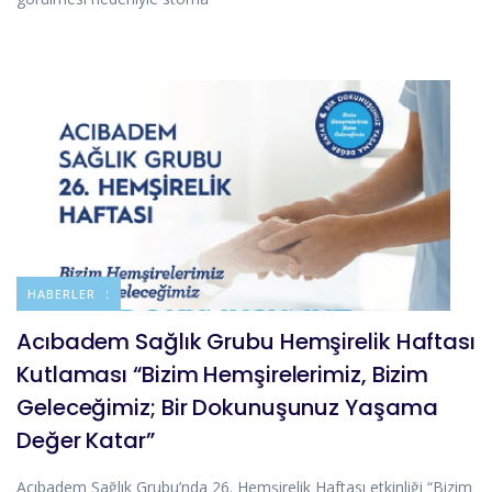
DUYURULAR
HABERLER
Acıbadem Sağlık Grubu Hemşirelik Haftası
Kutlaması “Bizim Hemşirelerimiz, Bizim
Geleceğimiz; Bir Dokunuşunuz Yaşama
Değer Katar”
Acıbadem Sağlık Grubu’nda 26. Hemşirelik Haftası etkinliği “Bizim