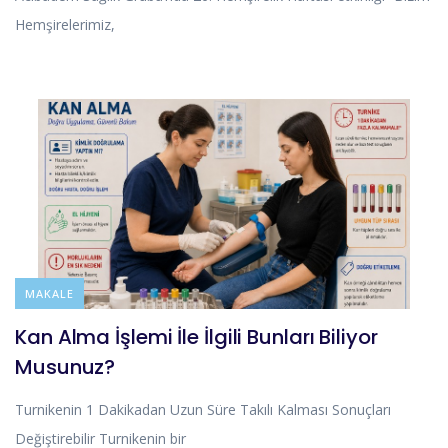
Hemşirelerimiz,
BLOG
MAKALE
Kan Alma İşlemi İle İlgili Bunları Biliyor
Musunuz?
Turnikenin 1 Dakikadan Uzun Süre Takılı Kalması Sonuçları
Değiştirebilir Turnikenin bir