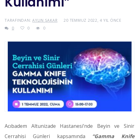
Kullanımı”
TARAFINDAN:
AYLIN ŞAKAR
20 TEMMUZ 2022, 4 YIL ÖNCE
0
0
0
Acıbadem Altunizade Hastanesi’nde Beyin ve Sinir
Cerrahisi Günleri kapsamında
“Gamma Knife