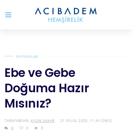
DUYURULAR
Ebe ve Gebe
Doğuma Hazır
Mısınız?
TARAFINDAN:
AYLIN ŞAKAR
21 EYLÜL 2025, 11 AY ÖNCE
0
0
0