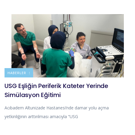
DUYURULAR
HABERLER
USG Eşliğin Periferik Kateter Yerinde
Simülasyon Eğitimi
Acıbadem Altunizade Hastanesi’nde damar yolu açma
yetkinliğinin arttırılması amacıyla “USG