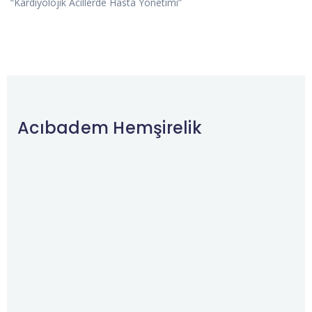
“Kardiyolojik Acillerde Hasta Yönetimi”
Acıbadem Hemşirelik