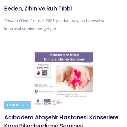
Beden, Zihin ve Ruh Tıbbi
“İnsana Güven” olarak 2008 yılından bu yana bireysel ve
kurumsal seminer ve gelişim
DUYURULAR
HABERLER
Acıbadem Ataşehir Hastanesi Kanserlere
Karşı Bilinçlendirme Semineri