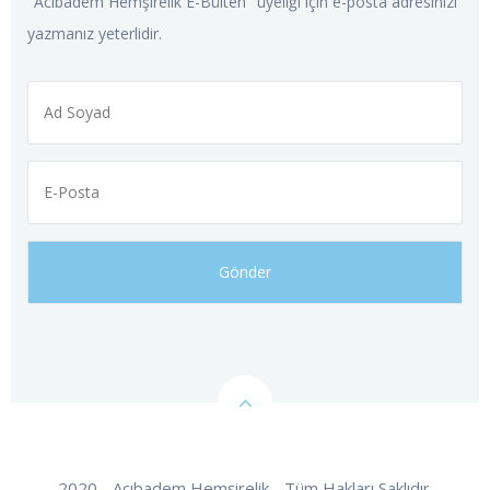
"Acıbadem Hemşirelik E-Bülten" üyeliği için e-posta adresinizi
yazmanız yeterlidir.
2020 - Acıbadem Hemşirelik - Tüm Hakları Saklıdır.