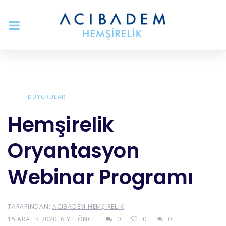
DUYURULAR
Hemşirelik
Oryantasyon
Webinar Programı
TARAFINDAN:
ACIBADEM HEMŞIRELIK
15 ARALIK 2020, 6 YIL ÖNCE
0
0
0