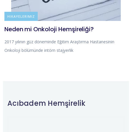
BLOG
HIKAYELERIMIZ
Neden mi Onkoloji Hemşireliği?
2017 yılının güz döneminde Eğitim Araştırma Hastanesinin
Onkoloji bölümünde intörn stajyerlik
Acıbadem Hemşirelik