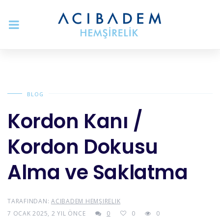
BLOG
Kordon Kanı /
Kordon Dokusu
Alma ve Saklatma
TARAFINDAN:
ACIBADEM HEMŞIRELIK
7 OCAK 2025, 2 YIL ÖNCE
0
0
0