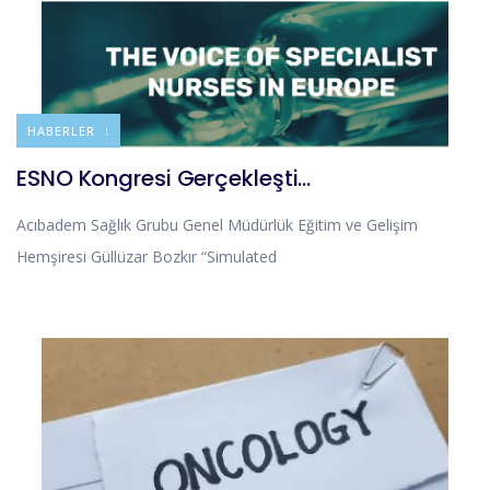
DUYURULAR
HABERLER
ESNO Kongresi Gerçekleşti…
Acıbadem Sağlık Grubu Genel Müdürlük Eğitim ve Gelişim
Hemşiresi Güllüzar Bozkır “Simulated