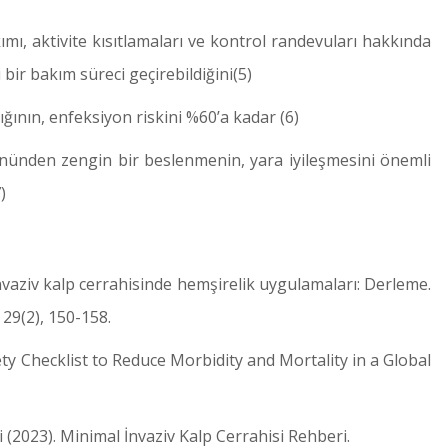
ımı, aktivite kısıtlamaları ve kontrol randevuları hakkında
i bir bakım süreci geçirebildiğini(5)
ğının, enfeksiyon riskini %60’a kadar (6)
yönünden zengin bir beslenmenin, yara iyileşmesini önemli
)
invaziv kalp cerrahisinde hemşirelik uygulamaları: Derleme.
29(2), 150-158.
afety Checklist to Reduce Morbidity and Mortality in a Global
(2023). Minimal İnvaziv Kalp Cerrahisi Rehberi.