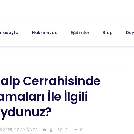
nasayfa
Hakkımızda
Eğitimler
Blog
Duy
Kalp Cerrahisinde
aları İle İlgili
Muydunuz?
S 2025, 12 AY ÖNCE
0
0
0