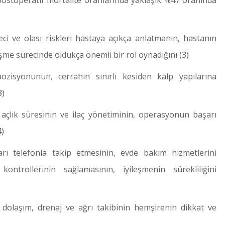
postoperatif mortalite oranlarında yaklaşık %47 oranında
eci ve olası riskleri hastaya açıkça anlatmanın, hastanın
eşme sürecinde oldukça önemli bir rol oynadığını (3)
zisyonunun, cerrahın sınırlı kesiden kalp yapılarına
3)
n, açlık süresinin ve ilaç yönetiminin, operasyonun başarı
4)
arı telefonla takip etmesinin, evde bakım hizmetlerini
ntrollerinin sağlamasının, iyileşmenin sürekliliğini
 dolaşım, drenaj ve ağrı takibinin hemşirenin dikkat ve