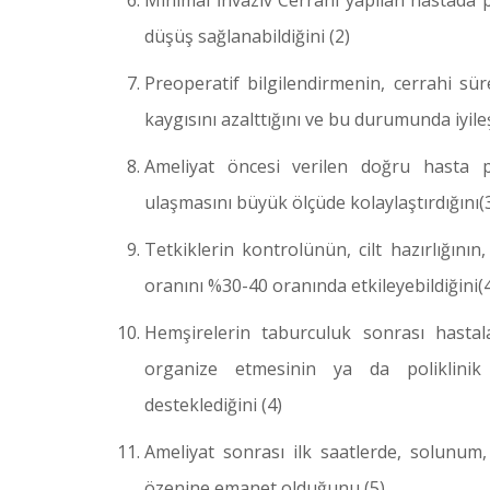
Minimal İnvaziv Cerrahi yapılan hastada 
düşüş sağlanabildiğini (2)
Preoperatif bilgilendirmenin, cerrahi sür
kaygısını azalttığını ve bu durumunda iyil
Ameliyat öncesi verilen doğru hasta po
ulaşmasını büyük ölçüde kolaylaştırdığını(
Tetkiklerin kontrolünün, cilt hazırlığını
oranını %30-40 oranında etkileyebildiğini(
Hemşirelerin taburculuk sonrası hastal
organize etmesinin ya da poliklinik ko
desteklediğini (4)
Ameliyat sonrası ilk saatlerde, solunum,
özenine emanet olduğunu (5)