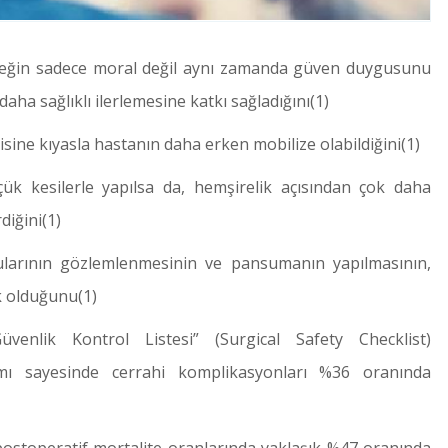
steğin sadece moral değil aynı zamanda güven duygusunu
aha sağlıklı ilerlemesine katkı sağladığını(1)
isine kıyasla hastanın daha erken mobilize olabildiğini(1)
çük kesilerle yapılsa da, hemşirelik açısından çok daha
rdiğini(1)
larının gözlemlenmesinin ve pansumanın yapılmasının,
k olduğunu(1)
enlik Kontrol Listesi” (Surgical Safety Checklist)
ımı sayesinde cerrahi komplikasyonları %36 oranında