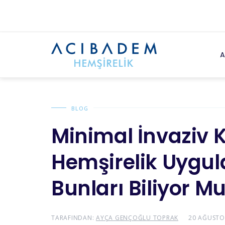
A
BLOG
Minimal İnvaziv 
Hemşirelik Uygulam
Bunları Biliyor 
TARAFINDAN:
AYÇA GENÇOĞLU TOPRAK
20 AĞUSTO