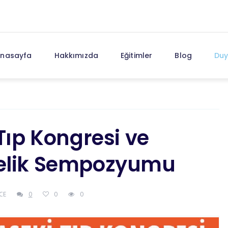
nasayfa
Hakkımızda
Eğitimler
Blog
Duy
 Tıp Kongresi ve
relik Sempozyumu
CE
0
0
0