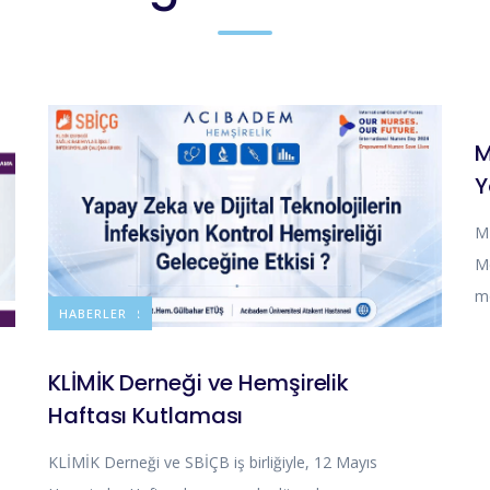
M
Y
M
Me
mo
DUYURULAR
HABERLER
KLİMİK Derneği ve Hemşirelik
Haftası Kutlaması
KLİMİK Derneği ve SBİÇB iş birliğiyle, 12 Mayıs