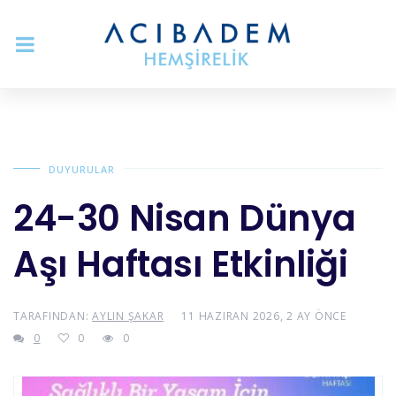
DUYURULAR
24-30 Nisan Dünya
Aşı Haftası Etkinliği
TARAFINDAN:
AYLIN ŞAKAR
11 HAZIRAN 2026, 2 AY ÖNCE
0
0
0