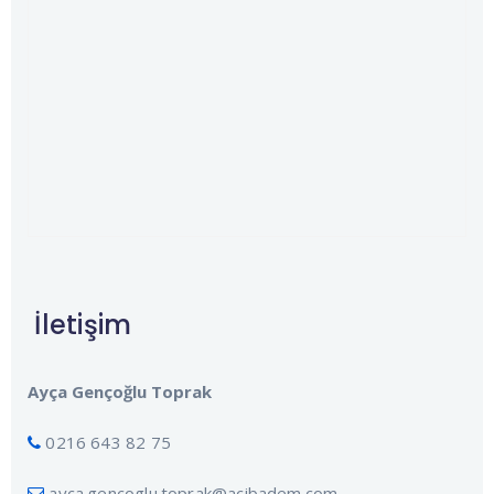
İletişim
Ayça Gençoğlu Toprak
0216 643 82 75
ayca.gencoglu.toprak@acibadem.com