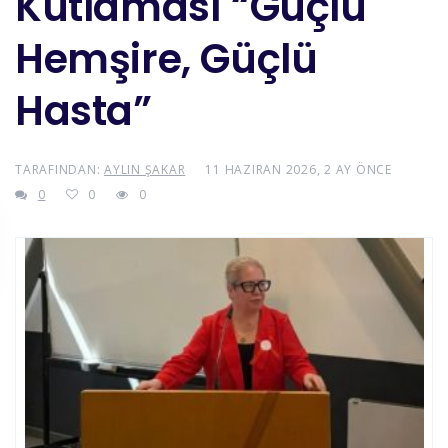
Kutlaması “Güçlü
Hemşire, Güçlü
Hasta”
TARAFINDAN:
AYLIN ŞAKAR
11 HAZIRAN 2026, 2 AY ÖNCE
0
0
0