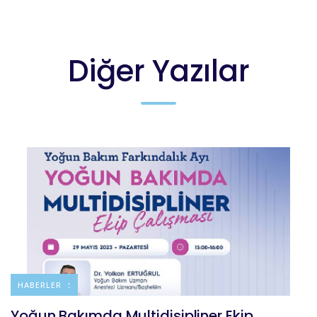
Diğer Yazılar
DUYURULAR
HABERLER
Yoğun Bakımda Multidisipliner Ekip