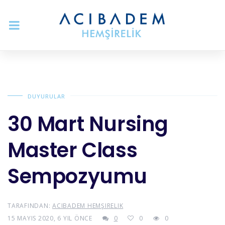
DUYURULAR
30 Mart Nursing
Master Class
Sempozyumu
TARAFINDAN:
ACIBADEM HEMŞIRELIK
15 MAYIS 2020, 6 YIL ÖNCE
0
0
0