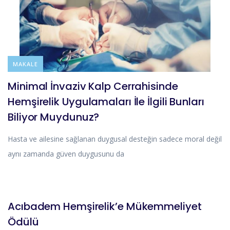
BLOG
MAKALE
Minimal İnvaziv Kalp Cerrahisinde
Hemşirelik Uygulamaları İle İlgili Bunları
Biliyor Muydunuz?
Hasta ve ailesine sağlanan duygusal desteğin sadece moral değil
aynı zamanda güven duygusunu da
DUYURULAR
HABERLER
Acıbadem Hemşirelik’e Mükemmeliyet
Ödülü