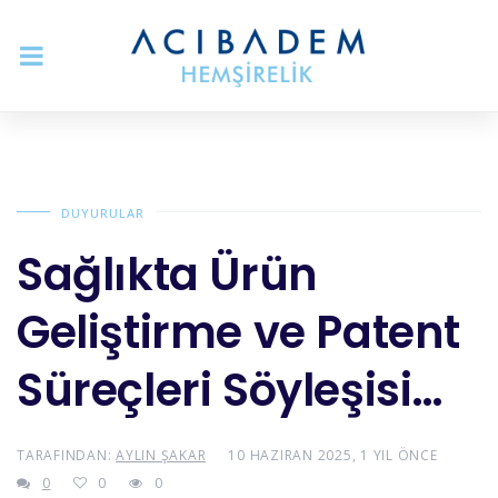
DUYURULAR
Sağlıkta Ürün
Geliştirme ve Patent
Süreçleri Söyleşisi…
TARAFINDAN:
AYLIN ŞAKAR
10 HAZIRAN 2025, 1 YIL ÖNCE
0
0
0