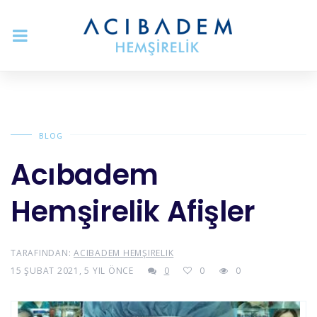
BLOG
Acıbadem
Hemşirelik Afişler
TARAFINDAN:
ACIBADEM HEMŞIRELIK
15 ŞUBAT 2021, 5 YIL ÖNCE
0
0
0