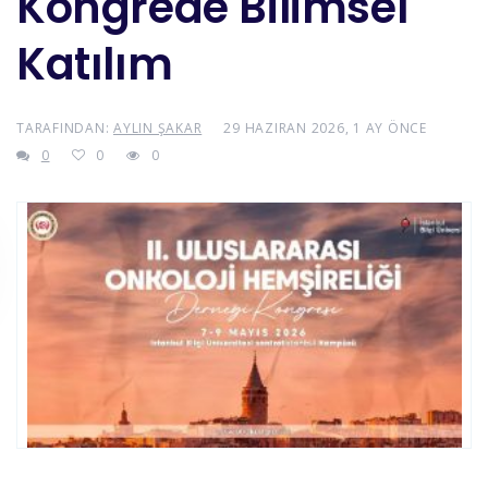
Kongrede Bilimsel
Katılım
TARAFINDAN:
AYLIN ŞAKAR
29 HAZIRAN 2026, 1 AY ÖNCE
0
0
0