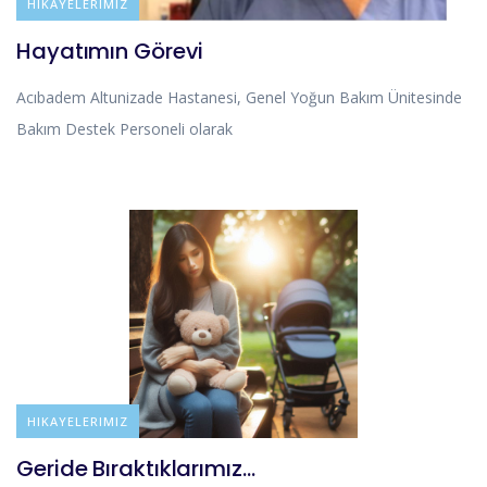
BLOG
HIKAYELERIMIZ
Hayatımın Görevi
Acıbadem Altunizade Hastanesi, Genel Yoğun Bakım Ünitesinde
Bakım Destek Personeli olarak
BLOG
HIKAYELERIMIZ
Geride Bıraktıklarımız…