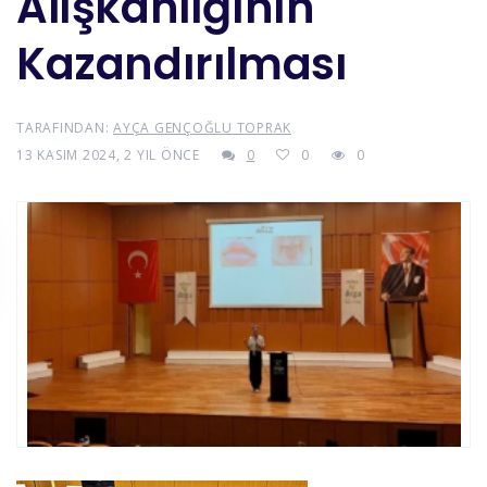
Alışkanlığının
Kazandırılması
TARAFINDAN:
AYÇA GENÇOĞLU TOPRAK
13 KASIM 2024, 2 YIL ÖNCE
0
0
0