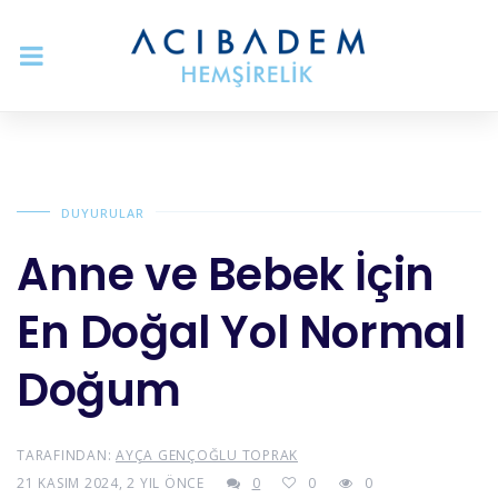
DUYURULAR
Anne ve Bebek İçin
En Doğal Yol Normal
Doğum
TARAFINDAN:
AYÇA GENÇOĞLU TOPRAK
21 KASIM 2024, 2 YIL ÖNCE
0
0
0