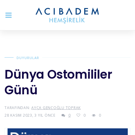
DUYURULAR
Dünya Ostomililer
Günü
TARAFINDAN:
AYÇA GENÇOĞLU TOPRAK
28 KASIM 2023, 3 YIL ÖNCE
0
0
0