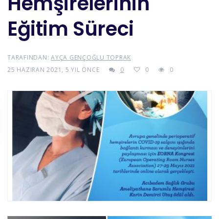
Hemşirelerinin
Eğitim Süreci
TARAFINDAN:
AYÇA GENÇOĞLU TOPRAK
25 HAZIRAN 2021, 5 YIL ÖNCE
0
0
0