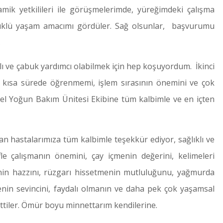
ik yetkilileri ile görüşmelerimde, yüreğimdeki çalışma
yüklü yaşam amacımı gördüler. Sağ olsunlar, başvurumu
.
lı ve çabuk yardımcı olabilmek için hep koşuyordum. İkinci
kısa sürede öğrenmemi, işlem sırasının önemini ve çok
l Yoğun Bakım Ünitesi Ekibine tüm kalbimle ve en içten
n hastalarımıza tüm kalbimle teşekkür ediyor, sağlıklı ve
le çalışmanın önemini, çay içmenin değerini, kelimeleri
enin hazzını, rüzgarı hissetmenin mutluluğunu, yağmurda
nin sevincini, faydalı olmanın ve daha pek çok yaşamsal
tiler. Ömür boyu minnettarım kendilerine.