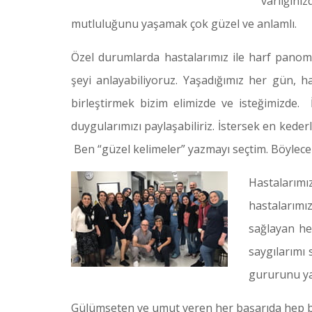
varlığını
mutluluğunu yaşamak çok güzel ve anlamlı.
Özel durumlarda hastalarımız ile harf panom
şeyi anlayabiliyoruz. Yaşadığımız her gün, h
birleştirmek bizim elimizde ve isteğimizde.
duygularımızı paylaşabiliriz. İstersek en kederli
Ben “güzel kelimeler” yazmayı seçtim. Böylece
Hastalarımı
hastalarım
sağlayan he
saygılarımı
gururunu ya
Gülümseten ve umut veren her başarıda hep bir