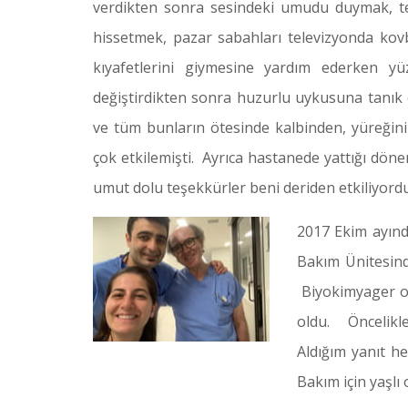
verdikten sonra sesindeki umudu duymak, te
hissetmek, pazar sabahları televizyonda kovb
kıyafetlerini giymesine yardım ederken yü
değiştirdikten sonra huzurlu uykusuna tanı
ve tüm bunların ötesinde kalbinden, yüreğin
çok etkilemişti. Ayrıca hastanede yattığı dön
umut dolu teşekkürler beni deriden etkiliyordu
2017 Ekim ayın
Bakım Ünitesind
Biyokimyager ol
oldu. Öncelikl
Aldığım yanıt h
Bakım için yaşlı