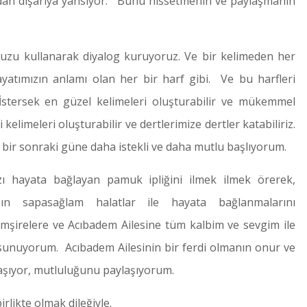
zdan dışarıya yansıyor. Bunu hissetmenin ve paylaşmanın
uzu kullanarak diyalog kuruyoruz. Ve bir kelimeden her
ayatımızın anlamı olan her bir harf gibi. Ve bu harfleri
 İstersek en güzel kelimeleri oluşturabilir ve mükemmel
 kelimeleri oluşturabilir ve dertlerimize dertler katabiliriz.
 bir sonraki güne daha istekli ve daha mutlu başlıyorum.
zı hayata bağlayan pamuk ipliğini ilmek ilmek örerek,
ızın sapasağlam halatlar ile hayata bağlanmalarını
mşirelere ve Acıbadem Ailesine tüm kalbim ve sevgim ile
 sunuyorum. Acıbadem Ailesinin bir ferdi olmanın onur ve
şıyor, mutluluğunu paylaşıyorum.
likte olmak dileğiyle.