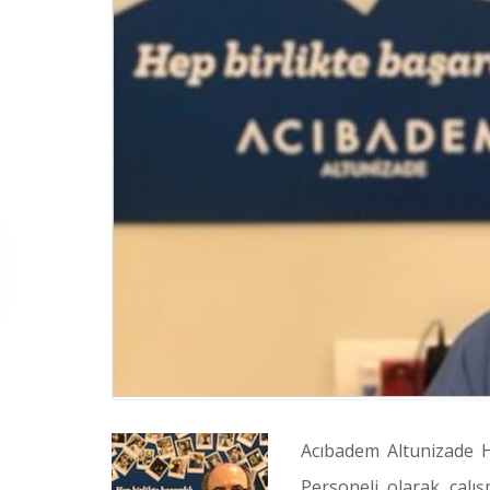
Acıbadem Altunizade 
Personeli olarak çal