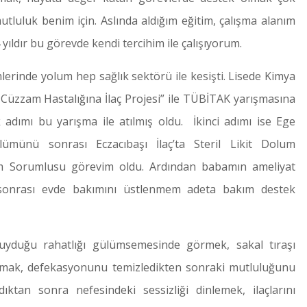
utluluk benim için. Aslında aldığım eğitim, çalışma alanım
4 yıldır bu görevde kendi tercihim ile çalışıyorum.
lerinde yolum hep sağlık sektörü ile kesişti. Lisede Kimya
 Cüzzam Hastalığına İlaç Projesi” ile TÜBİTAK yarışmasına
adımı bu yarışma ile atılmış oldu. İkinci adımı ise Ege
lümünü sonrası Eczacıbaşı İlaç’ta Steril Likit Dolum
m Sorumlusu görevim oldu. Ardından babamın ameliyat
k sonrası evde bakımını üstlenmem adeta bakım destek
duğu rahatlığı gülümsemesinde görmek, sakal tıraşı
alamak, defekasyonunu temizledikten sonraki mutluluğunu
ktan sonra nefesindeki sessizliği dinlemek, ilaçlarını