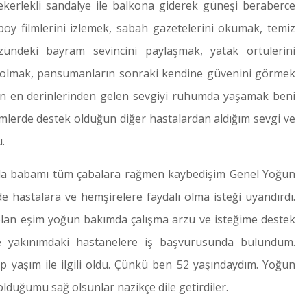
kerlekli sandalye ile balkona giderek güneşi beraberce
oy filmlerini izlemek, sabah gazetelerini okumak, temiz
zündeki bayram sevincini paylaşmak, yatak örtülerini
k olmak, pansumanların sonraki kendine güvenini görmek
in en derinlerinden gelen sevgiyi ruhumda yaşamak beni
emlerde destek olduğun diğer hastalardan aldığım sevgi ve
.
da babamı tüm çabalara rağmen kaybedişim Genel Yoğun
e hastalara ve hemşirelere faydalı olma isteği uyandırdı.
an eşim yoğun bakımda çalışma arzu ve isteğime destek
e yakınımdaki hastanelere iş başvurusunda bulundum.
ep yaşım ile ilgili oldu. Çünkü ben 52 yaşındaydım. Yoğun
 olduğumu sağ olsunlar nazikçe dile getirdiler.