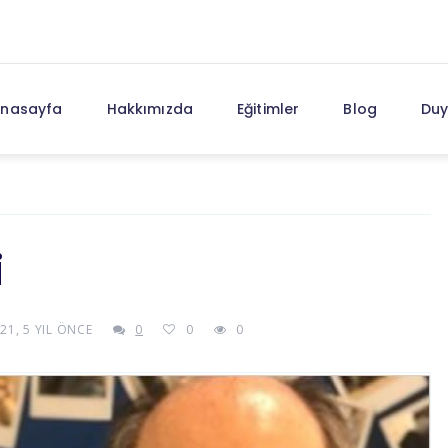
nasayfa
Hakkımızda
Eğitimler
Blog
Duy
i
21, 5 YIL ÖNCE
0
0
0