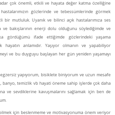
adar çok önemli, etkili ve hayata değer katma özelliğine
hastalarımızın gözlerinde ve tebessümlerinde görmek
i bir mutluluk. Uyanık ve bilinci açık hastalarımıza ses
a ve bakışlarının enerji dolu olduğunu söylediğimde ve
rika gördüğümü ifade ettiğimde gözlerindeki yaşama
k hayatın anlamıdır. Yaşıyor olmanın ve yapabiliyor
meyi ve bu duyguyu başlayan her gün yeniden yaşamayı
n egzersiz yapıyorum, bisiklete biniyorum ve uzun mesafe
 banyo, temizlik vb hayati öneme sahip işlerde çok daha
arına ve sevdiklerine kavuşmalarını sağlamak için ben de
rum.
abilmek için beslenmeme ve motivasyonuma önem veriyor