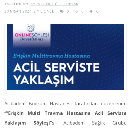
TARAFINDAN:
AYÇA GENÇOĞLU TOPRAK
30 NISAN 2024, 2 YIL ÖNCE
0
0
0
Acıbadem Bodrum Hastanesi tarafından düzenlenen
“
”Erişkin Multi Travma Hastasına Acil Serviste
Yaklaşım Söyleşi”
si Acıbadem Sağlık Grubu