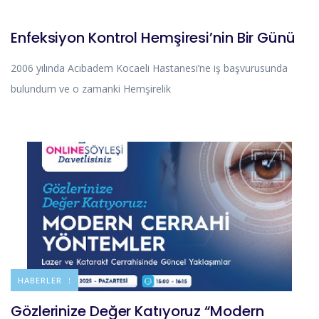
HIKAYELERIMIZ
Enfeksiyon Kontrol Hemşiresi’nin Bir Günü
2006 yılında Acıbadem Kocaeli Hastanesi’ne iş başvurusunda
bulundum ve o zamanki Hemşirelik
DUYURULAR
HABERLER
Gözlerinize Değer Katıyoruz “Modern