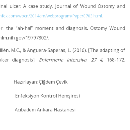
inal ulcer: A case study. Journal of Wound Ostomy and
.
confex.com/wocn/2014am/webprogram/Paper8703.html
cer: the “ah-ha!” moment and diagnosis. Ostomy Wound
nlm.nih.gov/19797802/.
illén, M.C., & Anguera-Saperas, L. (2016). [The adapting of
lcer diagnosis].
Enfermeria intensiva, 27 4
, 168-172.
rlayan: Çiğdem Çevik
feksiyon Kontrol Hemşiresi
badem Ankara Hastanesi