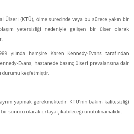
l Ülseri (KTÜ), ölme sürecinde veya bu sürece yakın bir
laşım yetersizliği nedeniyle gelişen bir ülser olarak
r.
989 yılında hemşire Karen Kennedy-Evans tarafından
Kennedy-Evans, hastanede basınç ülseri prevalansına dair
u durumu keşfetmiştir.
 ayrım yapmak gerekmektedir. KTÜ’nin bakım kalitesizliği
n bir sonucu olarak ortaya çıkabileceği unutulmamalıdır.