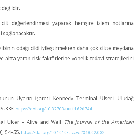
değildir.
 cilt değerlendirmesi yaparak hemşire izlem notlarına
i sağlanacaktır.
binin odağı cildi iyileştirmekten daha çok ciltte meydana
altta yatan risk faktörlerine yönelik tedavi stratejilerini
nunun Uyarıcı İşareti: Kennedy Terminal Ülseri. Uludağ
335-338.
.
https://doi.org/10.32708/uutfd.620744
al Ulcer – Alive and Well.
The journal of the American
3), 54–55.
.
https://doi.org/10.1016/j.jccw.2018.02.002