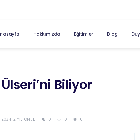
nasayfa
Hakkımızda
Eğitimler
Blog
Duy
lseri’ni Biliyor
2024, 2 YIL ÖNCE
0
0
0