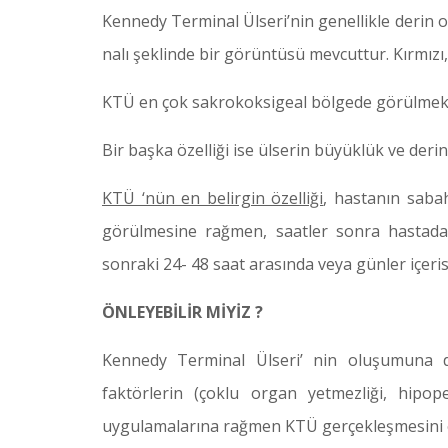
Kennedy Terminal Ülseri’nin genellikle derin 
nalı şeklinde bir görüntüsü mevcuttur. Kırmızı
KTÜ en çok sakrokoksigeal bölgede görülmekt
Bir başka özelliği ise ülserin büyüklük ve derinl
KTÜ ‘nün en belirgin özelliği
, hastanın saba
görülmesine rağmen, saatler sonra hastada ül
sonraki 24- 48 saat arasında veya günler içeri
ÖNLEYEBİLİR MİYİZ ?
Kennedy Terminal Ülseri’ nin oluşumuna dı
faktörlerin (çoklu organ yetmezliği, hip
uygulamalarına rağmen KTÜ gerçekleşmesini ö