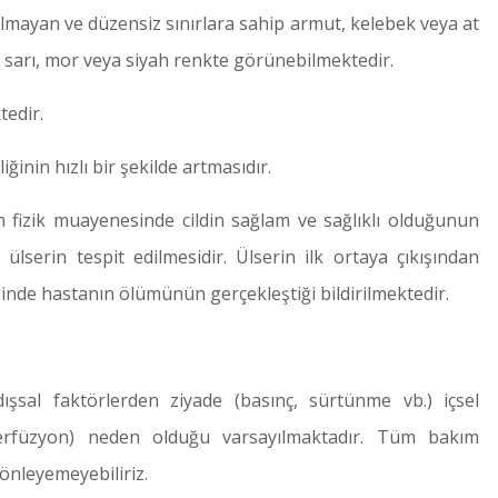
olmayan ve düzensiz sınırlara sahip armut, kelebek veya at
, sarı, mor veya siyah renkte görünebilmektedir.
edir.
iğinin hızlı bir şekilde artmasıdır.
h fizik muayenesinde cildin sağlam ve sağlıklı olduğunun
serin tespit edilmesidir. Ülserin ilk ortaya çıkışından
sinde hastanın ölümünün gerçekleştiği bildirilmektedir.
şsal faktörlerden ziyade (basınç, sürtünme vb.) içsel
operfüzyon) neden olduğu varsayılmaktadır. Tüm bakım
nleyemeyebiliriz.