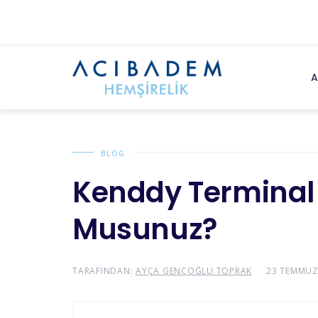
A
BLOG
Kenddy Terminal Ü
Musunuz?
TARAFINDAN:
AYÇA GENÇOĞLU TOPRAK
23 TEMMUZ 