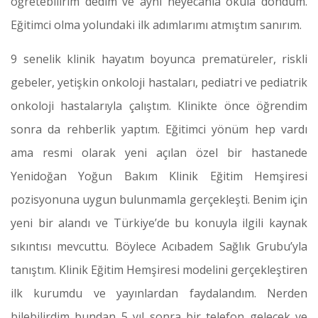
öğretebilirim dedim ve aynı heyecanla okula döndüm.
Eğitimci olma yolundaki ilk adımlarımı atmıştım sanırım.
9 senelik klinik hayatım boyunca prematüreler, riskli
gebeler, yetişkin onkoloji hastaları, pediatri ve pediatrik
onkoloji hastalarıyla çalıştım. Klinikte önce öğrendim
sonra da rehberlik yaptım. Eğitimci yönüm hep vardı
ama resmi olarak yeni açılan özel bir hastanede
Yenidoğan Yoğun Bakım Klinik Eğitim Hemşiresi
pozisyonuna uygun bulunmamla gerçekleşti. Benim için
yeni bir alandı ve Türkiye’de bu konuyla ilgili kaynak
sıkıntısı mevcuttu. Böylece Acıbadem Sağlık Grubu’yla
tanıştım. Klinik Eğitim Hemşiresi modelini gerçekleştiren
ilk kurumdu ve yayınlardan faydalandım. Nerden
bilebilirdim bundan 5 yıl sonra bir telefon gelecek ve