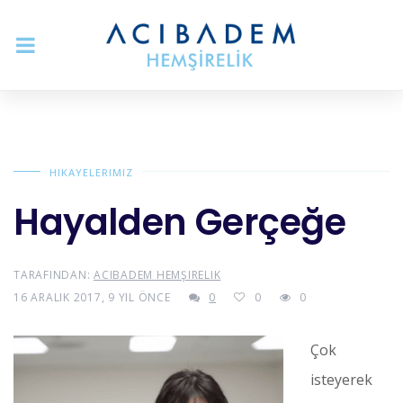
HIKAYELERIMIZ
Hayalden Gerçeğe
TARAFINDAN:
ACIBADEM HEMŞIRELIK
16 ARALIK 2017, 9 YIL ÖNCE
0
0
0
Çok
isteyerek