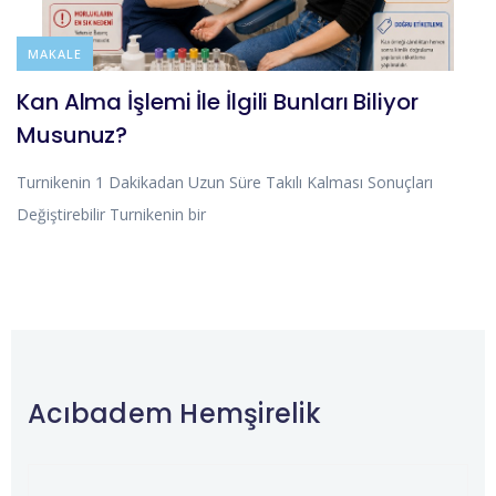
BLOG
MAKALE
Kan Alma İşlemi İle İlgili Bunları Biliyor
Musunuz?
Turnikenin 1 Dakikadan Uzun Süre Takılı Kalması Sonuçları
Değiştirebilir Turnikenin bir
Acıbadem Hemşirelik