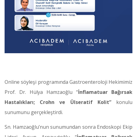
Online söyleşi programında Gastroenteroloji Hekimimiz
Prof. Dr. Hülya Hamzaoğlu “
İnflamatuar Bağırsak
Hastalıkları; Crohn ve Ülseratif Kolit”
konulu
sunumunu gerçekleştirdi.
Sn. Hamzaoğlu’nun sunumundan sonra Endoskopi Ekip
Lideri Aysun Arnavutoğlu “
İnflamatuar Bağırsak