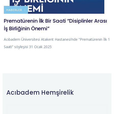
DUYURULAR
HABERLER
Prematürenin İlk Bir Saati “Disiplinler Arası
İş Birliğinin Önemi”
Acıbadem Üniversitesi Atakent Hastanesi’nde “Prematürenin İlk 1
Saati” söyleşisi 31 Ocak 2025
Acıbadem Hemşirelik