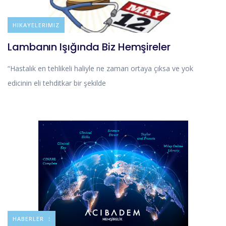
BLOG
HIKAYELERIMIZ
Lambanın Işığında Biz Hemşireler
“Hastalık en tehlikeli haliyle ne zaman ortaya çıksa ve yok
edicinin eli tehditkar bir şekilde
DUYURULAR
HABERLER