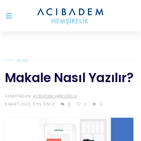
BLOG
Makale Nasıl Yazılır?
TARAFINDAN:
ACIBADEM HEMŞIRELIK
6 MART 2023, 3 YIL ÖNCE
0
0
0