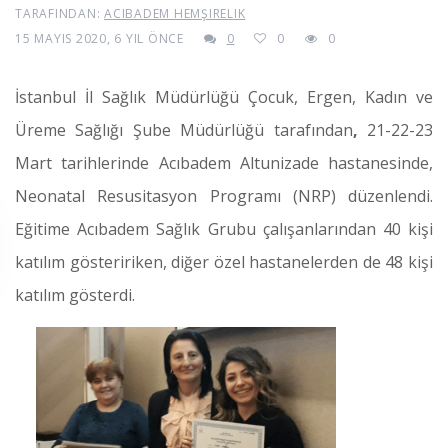
TARAFINDAN:
ACIBADEM HEMŞIRELIK
15 MAYIS 2020, 6 YIL ÖNCE
0
0
0
İstanbul İl Sağlık Müdürlüğü Çocuk, Ergen, Kadın ve
Üreme Sağlığı Şube Müdürlüğü tarafından
,
21-22-23
Mart tarihlerinde Acıbadem Altunizade hastanesinde,
Neonatal Resusitasyon Programı (NRP) düzenlendi.
Eğitime Acıbadem Sağlık Grubu çalışanlarından 40 kişi
katılım gösteririken, diğer özel hastanelerden de 48 kişi
katılım gösterdi.