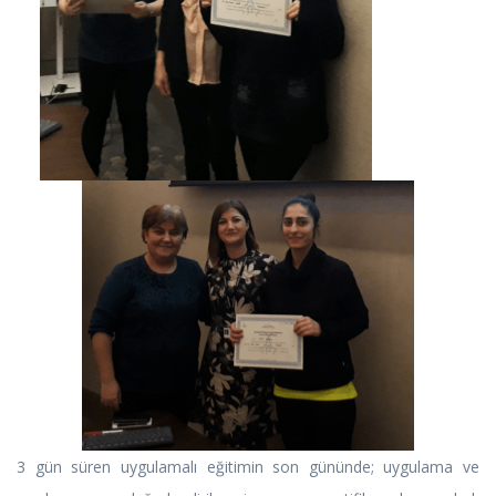
3 gün süren uygulamalı eğitimin son gününde; uygulama ve