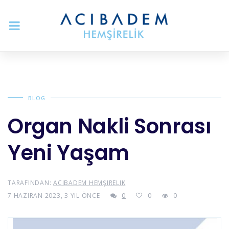
BLOG
Organ Nakli Sonrası
Yeni Yaşam
TARAFINDAN:
ACIBADEM HEMŞIRELIK
7 HAZIRAN 2023, 3 YIL ÖNCE
0
0
0