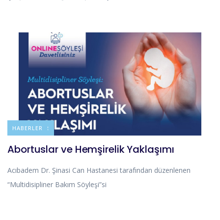
DUYURULAR
HABERLER
Abortuslar ve Hemşirelik Yaklaşımı
Acıbadem Dr. Şinasi Can Hastanesi tarafından düzenlenen
“Multidisipliner Bakım Söyleşi”si
DUYURULAR
HABERLER