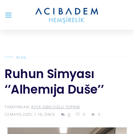
BLOG
Ruhun Simyası
‘’Alhemıja Duše’’
TARAFINDAN:
AYÇA GENÇOĞLU TOPRAK
23 MAYIS 2025, 1 YIL ÖNCE
0
0
0