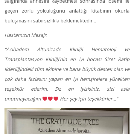
salgınında annesini kaybetmesi sonrasında lösemi ile
geçen zorlu yolculuğunu anlattığı kitabının okurla
buluşmasını sabırsızlıkla beklemektedir…
Hastamızın Mesajı:
“Acıbadem Altunizade Kliniği Hematoloji ve
Transplantasyon Kliniği’nin en iyi hocası Siret Ratip
liderliğindeki tüm ekibine ve bana büyük destek olan ve
çok daha fazlasını yapan en iyi hemşirelere yürekten
teşekkür ederim. Siz en iyisisiniz, sizi asla
unutmayacağım
Her şey için teşekkürler…”