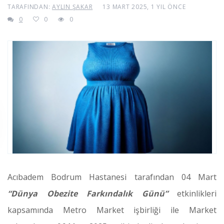
TARAFINDAN:
AYLIN ŞAKAR
13 MART 2025, 1 YIL ÖNCE
0
0
0
Acıbadem Bodrum Hastanesi tarafından 04 Mart
“Dünya Obezite Farkındalık Günü”
etkinlikleri
kapsamında Metro Market işbirliği ile Market