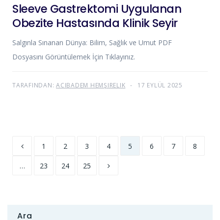
Sleeve Gastrektomi Uygulanan
Obezite Hastasında Klinik Seyir
Salgınla Sınanan Dünya: Bilim, Sağlık ve Umut PDF
Dosyasını Görüntülemek İçin Tıklayınız.
TARAFINDAN:
ACIBADEM HEMŞIRELIK
17 EYLÜL 2025
1
2
3
4
5
6
7
8
…
23
24
25
Ara