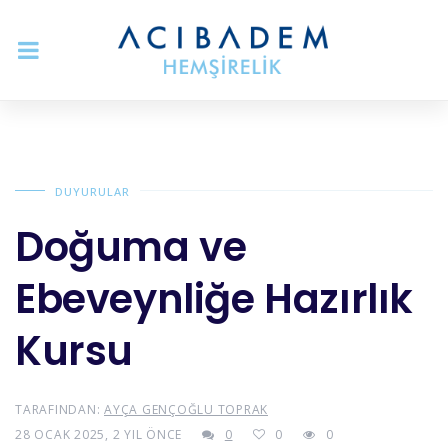
DUYURULAR
Doğuma ve
Ebeveynliğe Hazırlık
Kursu
TARAFINDAN:
AYÇA GENÇOĞLU TOPRAK
28 OCAK 2025, 2 YIL ÖNCE
0
0
0