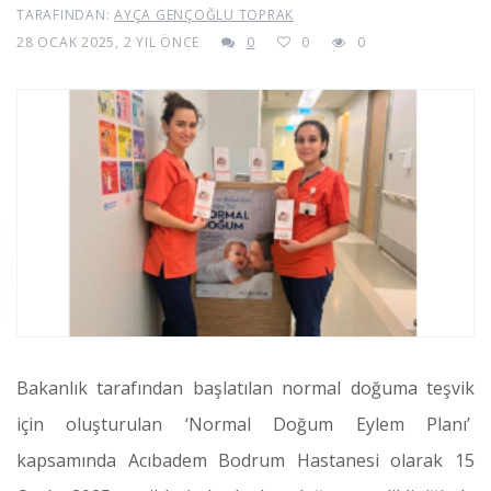
TARAFINDAN:
AYÇA GENÇOĞLU TOPRAK
28 OCAK 2025, 2 YIL ÖNCE
0
0
0
Bakanlık tarafından başlatılan normal doğuma teşvik
için oluşturulan ‘Normal Doğum Eylem Planı’
kapsamında Acıbadem Bodrum Hastanesi olarak 15