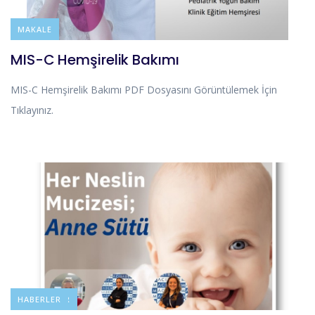
BLOG
MAKALE
MIS-C Hemşirelik Bakımı
MIS-C Hemşirelik Bakımı PDF Dosyasını Görüntülemek İçin
Tıklayınız.
DUYURULAR
HABERLER