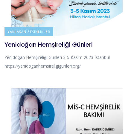
DUYURULAR
YAKLAŞAN ETKINLIKLER
Yenidoğan Hemşireliği Günleri
Yenidoğan Hemşireliği Günleri 3-5 Kasım 2023 İstanbul
https://yenidoganhemsireligigunleri.org/