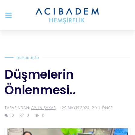
DUYURULAR
Düşmelerin
Önlenmesi..
TARAFINDAN:
AYLIN ŞAKAR
29 MAYIS 2024, 2 YIL ÖNCE
0
0
0