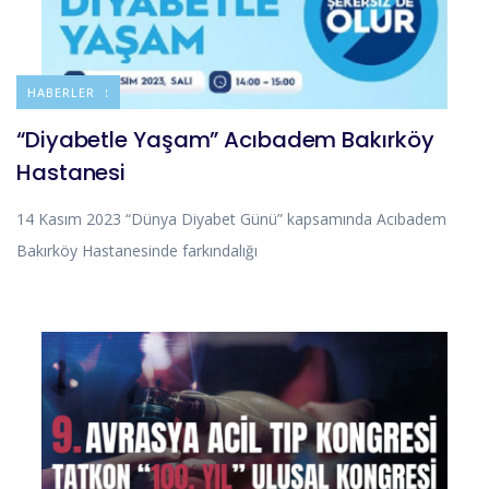
DUYURULAR
HABERLER
“Diyabetle Yaşam” Acıbadem Bakırköy
Hastanesi
14 Kasım 2023 “Dünya Diyabet Günü” kapsamında Acıbadem
Bakırköy Hastanesinde farkındalığı