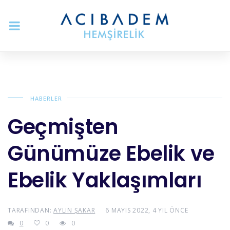
HABERLER
Geçmişten
Günümüze Ebelik ve
Ebelik Yaklaşımları
TARAFINDAN:
AYLIN ŞAKAR
6 MAYIS 2022, 4 YIL ÖNCE
0
0
0