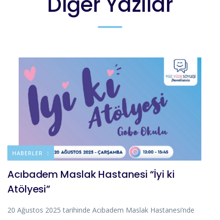
Diğer Yazılar
DUYURULAR
HABERLER
Acıbadem Maslak Hastanesi “İyi ki
Atölyesi”
20 Ağustos 2025 tarihinde Acıbadem Maslak Hastanesi’nde