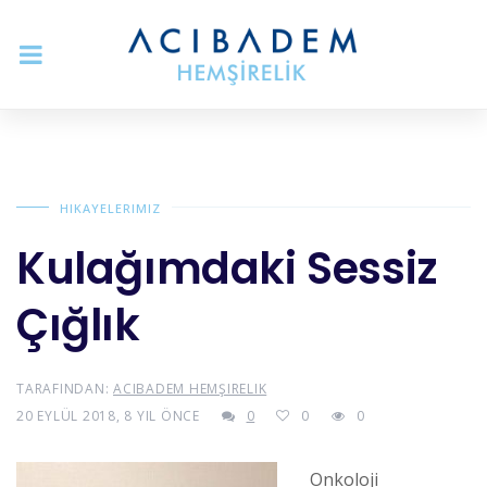
HIKAYELERIMIZ
Kulağımdaki Sessiz
Çığlık
TARAFINDAN:
ACIBADEM HEMŞIRELIK
20 EYLÜL 2018, 8 YIL ÖNCE
0
0
0
Onkoloji