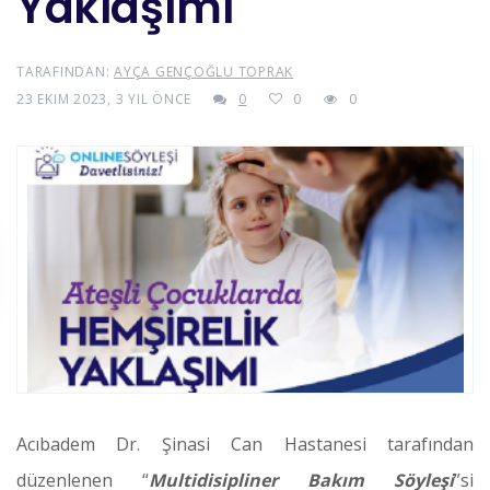
Yaklaşımı
TARAFINDAN:
AYÇA GENÇOĞLU TOPRAK
23 EKIM 2023, 3 YIL ÖNCE
0
0
0
Acıbadem Dr. Şinasi Can Hastanesi tarafından
düzenlenen “
Multidisipliner Bakım Söyleşi
”si