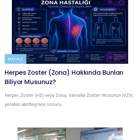
BLOG
MAKALE
Herpes Zoster (Zona) Hakkında Bunları
Biliyor Musunuz?
Herpes Zoster (HZ) veya Zona, Varisella Zoster Virüsünün (VZV)
yeniden aktifleşmesi sonucu