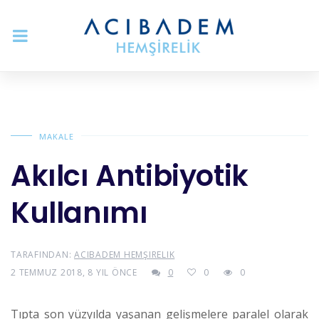
MAKALE
Akılcı Antibiyotik
Kullanımı
TARAFINDAN:
ACIBADEM HEMŞIRELIK
2 TEMMUZ 2018, 8 YIL ÖNCE
0
0
0
Tıpta son yüzyılda yaşanan gelişmelere paralel olarak