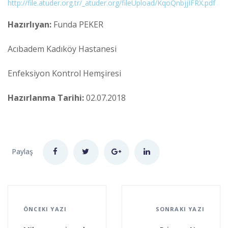
http://file.atuder.org.tr/_atuder.org/fileUpload/KqoQnbjjIFRX.pdf
Hazırlıyan:
Funda PEKER
Acıbadem Kadıköy Hastanesi
Enfeksiyon Kontrol Hemşiresi
Hazırlanma Tarihi:
02.07.2018
Paylaş
ÖNCEKI YAZI
SONRAKI YAZI