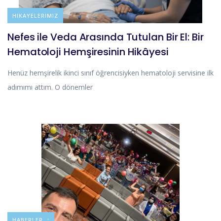
BLOG
HIKAYELERIMIZ
Nefes ile Veda Arasında Tutulan Bir El: Bir
Hematoloji Hemşiresinin Hikâyesi
Henüz hemşirelik ikinci sınıf öğrencisiyken hematoloji servisine ilk
adımımı attım. O dönemler
DUYURULAR
HABERLER