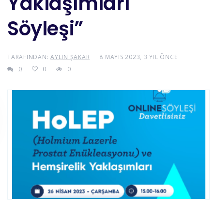
Yaklaşımları
Söyleşi”
TARAFINDAN:
AYLIN ŞAKAR
8 MAYIS 2023, 3 YIL ÖNCE
0
0
0