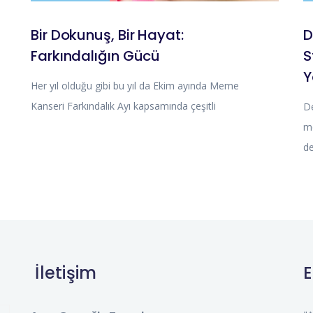
Bir Dokunuş, Bir Hayat:
D
Farkındalığın Gücü
S
Y
Her yıl olduğu gibi bu yıl da Ekim ayında Meme
Kanseri Farkındalık Ayı kapsamında çeşitli
D
me
de
İletişim
E