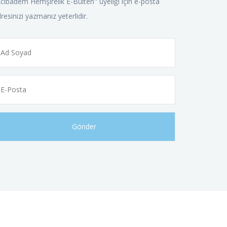
cıbadem Hemşirelik E-Bülten" üyeliği için e-posta
resinizi yazmanız yeterlidir.