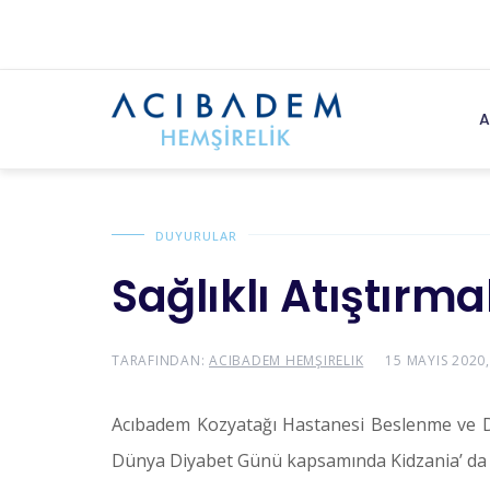
A
DUYURULAR
Sağlıklı Atıştırma
TARAFINDAN:
ACIBADEM HEMŞIRELIK
15 MAYIS 2020,
Acıbadem Kozyatağı Hastanesi Beslenme ve D
Dünya Diyabet Günü kapsamında Kidzania’ da sağ