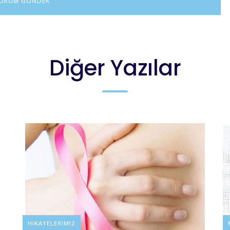
Diğer Yazılar
BLOG
HIKAYELERIMIZ