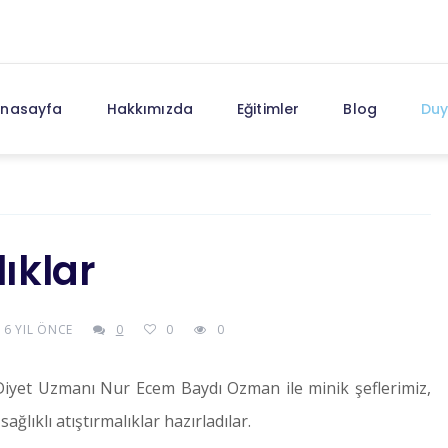
nasayfa
Hakkımızda
Eğitimler
Blog
Duy
lıklar
 6 YIL ÖNCE
0
0
0
iyet Uzmanı Nur Ecem Baydı Ozman ile minik şeflerimiz,
lıklı atıştırmalıklar hazırladılar.